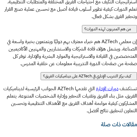
استراتيجيات التكيف مع احتياجات الفريق المختلفة والمتطلبات التنظيمية.
تعلم الدورات كيفية تطوير أسلوب قيادة أصيل مع تحسين عملية صنع القرار
وتحفيز الفرق بشكل فعال.
من هم المدربون لهذه الدورات؟
إن معلمي AZTech هم خبراء معترف بهم دوليًا ويتمتعون بخبرة واسعة في
الصناعة. ويشمل هؤلاء قادة الشركات والاستشاريين والمهنيين الأكاديميين
المتخصصين في القيادة والاستراتيجية والموارد البشرية والإدارة. توفر كل
صفحة من صفحات الدورة التدريبية معلومات عن خلفية المدرس.
كيف يركز التدريب الإداري في AZTech على ديناميكيات الفريق؟
تستكشف
دورات الإدارة
التي تقدمها AZTech الجوانب الرئيسية لديناميكيات
الفريق، مثل بناء الفريق وتقنيات التحفيز وإدارة الشخصيات المتنوعة. يتعلم
المشاركون كيفية مواءمة أهداف الفريق مع الأهداف التنظيمية وتحسين
التعاون لتحقيق نتائج أفضل.
مقالات ذات صلة