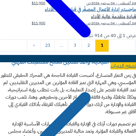
24 أغسطس - 04 سبتمبر 2026
دبي
$11,900
ماجستير إدارة الأعمال المصغّر في قيادة جودة الأداء
قيادة متقدمة عالية الأداء
24 أغسطس - 04 سبتمبر 2026
دبي
$11,900
عرض
1
إلى
40
من
914
نتيجة
›
23
…
3
2
1
طوّر مهاراتك القيادية، وأعد تشكيل ملامح مستقبلك المهني
تصفح الدورات
في زمن التغيّر المتسارع، أصبحت القيادة الناجحة هي المحرك الحقيقي للتطور
المؤسسي، وهي المهارة التي تميز القادة المؤثرين عن المديرين التقليديين. لم
تعد القيادة تقتصر على إصدار التعليمات، بل باتت تتطلب رؤية استراتيجية،
وذكاءً عاطفيًا، وقدرة فائقة على إلهام الآخرين وتحفيزهم. وهنا، تلعب دورات
القيادة والإدارة من آزتك دورًا محوريًا في تأهيلك للارتقاء بأدائك القيادي إلى
آفاق غير مسبوقة.
تم تصميم دورات آزتك في الإدارة والقيادة لبناء المهارات الأساسية للإدارة
الفعالة والقيادة المؤثرة. وتعد مثالية للمديرين التنفيذيين، وأعضاء مجلس