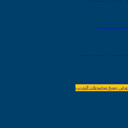
التنمية المستدامة
إدارة إستمرارية الأعمال BCM
إدارة مشاريع البناء و التشييد
عرض جميع موضوعات التدريب