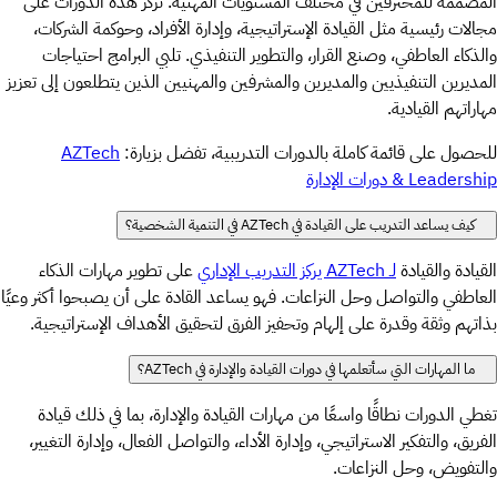
المصممة للمحترفين في مختلف المستويات المهنية. تركز هذه الدورات على
مجالات رئيسية مثل القيادة الإستراتيجية، وإدارة الأفراد، وحوكمة الشركات،
والذكاء العاطفي، وصنع القرار، والتطوير التنفيذي. تلبي البرامج احتياجات
المديرين التنفيذيين والمديرين والمشرفين والمهنيين الذين يتطلعون إلى تعزيز
مهاراتهم القيادية.
للحصول على قائمة كاملة بالدورات التدريبية، تفضل بزيارة:
AZTech
Leadership & دورات الإدارة
كيف يساعد التدريب على القيادة في AZTech في التنمية الشخصية؟
القيادة والقيادة
لـ AZTech يركز التدريب الإداري
على تطوير مهارات الذكاء
العاطفي والتواصل وحل النزاعات. فهو يساعد القادة على أن يصبحوا أكثر وعيًا
بذاتهم وثقة وقدرة على إلهام وتحفيز الفرق لتحقيق الأهداف الإستراتيجية.
ما المهارات التي سأتعلمها في دورات القيادة والإدارة في AZTech؟
تغطي الدورات نطاقًا واسعًا من مهارات القيادة والإدارة، بما في ذلك قيادة
الفريق، والتفكير الاستراتيجي، وإدارة الأداء، والتواصل الفعال، وإدارة التغيير،
والتفويض، وحل النزاعات.