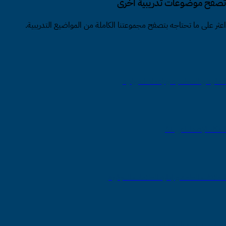
تصفّح موضوعات تدريبية أخرى
اعثر على ما تحتاجه بتصفح مجموعتنا الكاملة من المواضيع التدريبية.
المالية و المحاسبة و إعداد الميزانية
الذكاء الإصطناعي AI
العلاقات العامة و إدارة العلامات التجارية
دورات تدريبية باللغة العربية