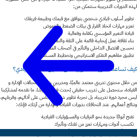
لهذه الدورات التدريبية ستتمكن من:
تطوير أسلوب قيادي شخصي يتوافق مع قيمك وطبيعة فريقك
تعزيز مهارات اتخاذ القرار في بيئات الضغط والغموض
قيادة التغيير المؤسسي بكفاءة وفعالية
بناء ثقافة عمل إيجابية قائمة على الثقة والتمكين
تحسين الاتصال الداخلي والتأثير في أصحاب المصلحة
تطبيق مفاهيم التفكير الاستراتيجي وتخطيط المستقبل
كيف تساعدك دوراتنا التدريبية على تحقيق النجاح القيادي؟
من خلال محتوى تدريبي معتمد عالميًا، ومدربين خبراء في مجالات الإدارة و
القيادة، ستحصل على تدريب حقيقي يُحدث فرقًا ملموسًا. ما نقدمه لمشاركينا
ليس مجرد دورة تدريبية، بل تجربة تطوير شاملة تنعكس على أدائهم، وفريقهم،
ونتائج أعمالهم. عند التحاقك بدورات القيادة والإدارة من آزتك، فإنك:
تفتح أبوابًا جديدة نحو الترقيات والمسؤوليات القيادية
تكتسب أدوات ومهارات تعزز من ثقتك وتأثيرك
تصبح أكثر قدرة على بناء فرق عالية الأداء