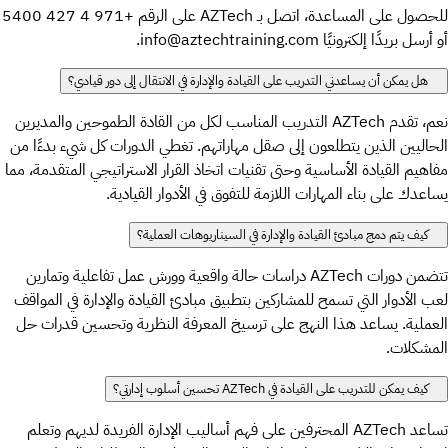
للحصول على المساعدة، اتصل بـ AZTech على الرقم +971 4 427 5400
أو أرسل بريدًا إلكترونيًا info@aztechtraining.com.
هل يمكن أن يساعدني التدريب على القيادة والإدارة في الانتقال إلى دور قيادي؟
نعم، تقدم AZTech التدريب المناسب لكل من القادة الطموحين والمديرين
الحاليين الذين يتطلعون إلى صقل مهاراتهم. تغطي الدورات كل شيء بدءًا من
مفاهيم القيادة الأساسية وحتى تقنيات اتخاذ القرار الاستراتيجي المتقدمة، مما
يساعدك على بناء المهارات اللازمة للتفوق في الأدوار القيادية.
كيف يتم دمج مبادئ القيادة والإدارة في السيناريوهات العملية؟
تتضمن دورات AZTech دراسات حالة واقعية وورش عمل تفاعلية وتمارين
لعب الأدوار التي تسمح للمشاركين بتطبيق مبادئ القيادة والإدارة في المواقف
العملية. يساعد هذا النهج على ترسيخ المعرفة النظرية وتحسين قدرات حل
المشكلات.
كيف يمكن للتدريب على القيادة في AZTech تحسين أسلوب إدارتي؟
تساعد AZTech المحترفين على فهم أساليب الإدارة الفريدة لديهم وتعلم