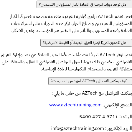
هل توجد دورات تدريبية في القيادة لكبار المسؤولين التنفيذيين؟
نعم، تقدم AZTech برامج قيادية تنفيذية متقدمة مصممة خصيصًا لكبار
المسؤولين التنفيذيين وصناع القرار. تركز هذه الدورات على استراتيجيات
القيادة رفيعة المستوى، والتأثير على التغيير عبر المؤسسة، وتعزيز الابتكار.
هل تقدمون تدريبًا لإدارة الفرق البعيدة أو القيادة الافتراضية؟
نعم، توفر AZTech تدريبًا مصممًا خصيصًا لتعزيز القيادة عن بعد وإدارة الفريق
الافتراضي. يتضمن ذلك دروسًا حول التواصل الافتراضي الفعال، والحفاظ على
مشاركة الفريق، واستخدام التكنولوجيا لزيادة الإنتاجية.
كيف يمكنني الاتصال بـ AZTech لمزيد من المعلومات؟
يمكنك التواصل مع AZTech من خلال ما يلي:
الموقع الإلكتروني:
www.aztechtraining.com
الهاتف: +971 4 427 5400
البريد الإلكتروني: info@aztechtraining.com