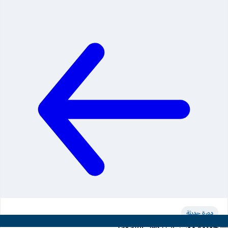
دورة حديثة
حوكمة مؤسسات تكافل Takaful