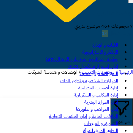
موضوعات التدريب
7 مجموعات +46 موضوع تدريبي
دورات الأعمال
14
القيادة و الإدارة
الإبتكار و الإستراتيجية
حوكمة الشركات و المخاطر و الإمتثال GRC
إدارة إستمرارية الأعمال BCM
الرئيسية
/
موضوعات التدريب
/
الإتصالات و هندسة الشبكات
التميّز التشغيلي OpEx
المهارات الشخصية و تطوير الذات
إدارة أصحاب المصلحة
إدارة المكاتب و السكرتارية
إدارة الموارد البشرية
إدارة المواهب و تطويرها
العلاقات العامة و إدارة العلامات التجارية
فلتر الدورات
التسويق و المبيعات
التطوير المهني للمرأة