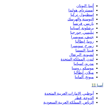
أثينا, اليونان
أمستردام, هولندا
إسطنبول, تركيا
البوسنة والهرسك
باريس, فرنسا
برشلونة, إسبانيا
تبليسي, جورجيا
جنيف, سويسرا
روما, إيطاليا
زيورخ, سويسرا
فيينا, النمسا
لشبونة, البرتغال
لندن, المملكة المتحدة
مدريد, إسبانيا
موسكو, روسيا
ميلان, إيطاليا
ميونخ, ألمانيا
آسيا
11
أبوظبي, الإمارات العربية المتحدة
الدوحة, قطر
الرياض, المملكة العربية السعودية