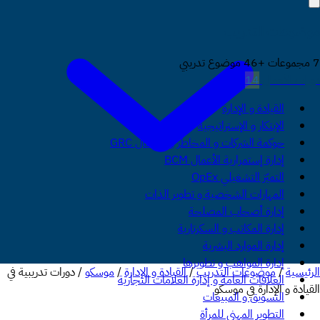
موضوعات التدريب
7 مجموعات +46 موضوع تدريبي
دورات الأعمال
14
القيادة و الإدارة
الإبتكار و الإستراتيجية
حوكمة الشركات و المخاطر و الإمتثال GRC
إدارة إستمرارية الأعمال BCM
التميّز التشغيلي OpEx
المهارات الشخصية و تطوير الذات
إدارة أصحاب المصلحة
إدارة المكاتب و السكرتارية
إدارة الموارد البشرية
إدارة المواهب و تطويرها
الرئيسية
/
موضوعات التدريب
/
القيادة و الإدارة
/
موسكو
/
دورات تدريبية في
العلاقات العامة و إدارة العلامات التجارية
القيادة و الإدارة في موسكو
التسويق و المبيعات
التطوير المهني للمرأة