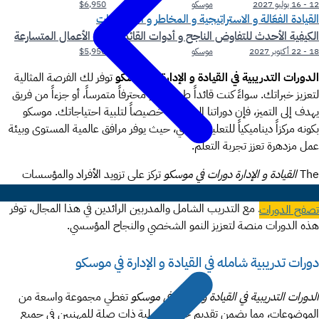
12 - 16 يوليو 2027
موسكو
$6,950
القيادة الفعّالة و الاستراتيجية و المخاطر و المفاوضات
الكيفية الأحدث للتفاوض الناجح و أدوات القائد في بيئة الأعمال المتسارعة
18 - 22 أكتوبر 2027
موسكو
$5,950
الدورات التدريبية في القيادة و الإدارة في موسكو
توفر لك الفرصة المثالية
لتعزيز خبراتك. سواءً كنت قائداً طموحاً، أو محترفاً متمرساً، أو جزءاً من فريق
يهدف إلى التميز، فإن دوراتنا المصممة خصيصاً لتلبية احتياجاتك. موسكو
بكونه مركزاً ديناميكياً للتعليم المهني، حيث يوفر مرافق عالمية المستوى وبيئة
عمل مزدهرة تعزز تجربة التعلم.
The
القيادة و الإدارة دورات في موسكو
تركز على تزويد الأفراد والمؤسسات
بالمهارات العملية واستراتيجيات التفكير المستقبلي، مما يضمن لك مواجهة
التحديات بثقة. مع التدريب الشامل والمدربين الرائدين في هذا المجال، توفر
تصفح الدورات
هذه الدورات منصة لتعزيز النمو الشخصي والنجاح المؤسسي.
دورات تدريبية شامله في القيادة و الإدارة في موسكو
الدورات التدريبية في القيادة و الإدارة في موسكو
تغطي مجموعة واسعة من
الموضوعات، مما يضمن تقديم خبرات عملية ذات صلة للمهنيين في جميع