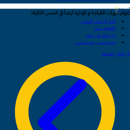
أفريقيا
4
تتوفر دورات القيادة و الإدارة أيضاً في المدن التالية:
الدار البيضاء, المغرب
القاهرة, مصر
شرم الشيخ - مصر
موريشيوس, موريشيوس
كل أماكن الانعقاد