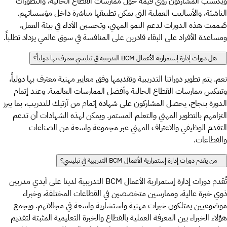
ويكتسب المشاركون رؤى قيّمة حول ممارسات القطاع الحالية، والتطورات
الناشئة، والأساليب العملية التي يمكن تطبيقها مباشرة داخل مؤسساتهم.
صُممت هذه الدورات لدعم النمو المهني، وتحسين الأداء في بيئة العمل،
ومساعدة الأفراد على البقاء قادرين على المنافسة في سوق عالمي يزداد تطلباً.
هل دورات إدارة إستمرارية الأعمال BCM التدريبية في تبليسي معترف بها دولياً؟
نعم. يتم تطوير دوراتنا التدريبية وتقديمها وفق معايير مهنية معترف بها دولياً،
وتعكس ممارسات القطاع الحالية وأفضل الممارسات العالمية. وعند إتمام
الدورة بنجاح، يحصل المشاركون على شهادة إتمام من ‎آزتيك للتدريب‎، بما يبرز
التزامهم بالتطوير المهني والتعلم المستمر. ويمكن لهذه الشهادات أن تدعم
التقدم الوظيفي والاعتراف المهني عبر مجموعة واسعة من الصناعات
والقطاعات.
من يقدم دورات إدارة إستمرارية الأعمال BCM التدريبية في تبليسي؟
تُقدم دورات إدارة إستمرارية الأعمال BCM التدريبية لدينا على أيدي مدربين
ذوي خبرة عالية، وممارسين متخصصين في القطاعات المختلفة، وخبراء
موضوعيين يمتلكون خبرات مهنية واستشارية واسعة في مجالاتهم. ويجمع
هؤلاء الخبراء بين المعرفة العملية بالقطاع والخبرة التعليمية المثبتة لتقديم