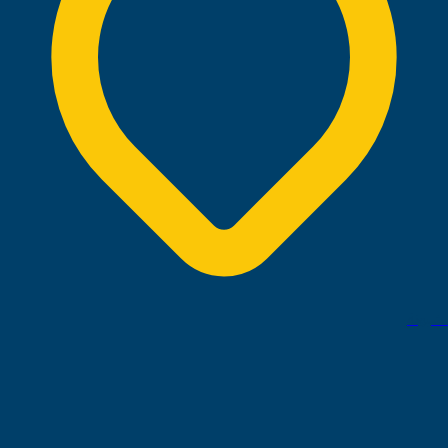
لشبونة