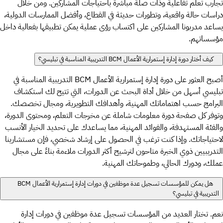
تجارب تعلم تفاعلية وذات صلة مباشرة باحتياجات المشاركين. ومن خلال
دراسات حالة واقعية، وتطورات حديثة في القطاع، وأفضل الممارسات الدولية،
يساعد مدربونا المشاركين على اكتساب رؤى عملية يمكن تطبيقها بفعالية داخل
مؤسساتهم.
كيف أختار دورة إدارة إستمرارية الأعمال BCM التدريبية المناسبة في تبليسي؟
أصبح العثور على دورة إدارة إستمرارية الأعمال BCM التدريبية المناسبة في
تبليسي أسهل من خلال أداة البحث عن الدورات، التي تتيح لك استكشاف
البرامج حسب اهتماماتك المهنية، وأهدافك التطويرية، ومجال تخصصك.
وتوفر كل صفحة دورة معلومات شاملة عن مخرجات التعلم، ومحتوى الدورة،
والفئة المستهدفة، والفوائد المهنية، مما يساعدك على تحديد الخيار الأنسب
لاحتياجاتك. وإذا كنت ترغب في الحصول على إرشاد شخصي، فإن مستشارينا
التدريبيين ذوي الخبرة متاحون لترشيح أكثر الدورات ملاءمة بناءً على مجال
عملك، ودورك الحالي، وطموحاتك المهنية.
هل يمكن للمؤسسات تسجيل عدة موظفين في دورات إدارة إستمرارية الأعمال BCM
التدريبية في تبليسي؟
نعم. تختار العديد من المؤسسات تسجيل عدة موظفين في دورات إدارة