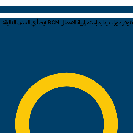
تتوفر دورات إدارة إستمرارية الأعمال BCM أيضاً في المدن التالية: