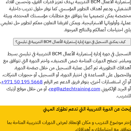
إستمرارية الأعمال BCM التدريبية بهدف تعزيز قدرات الفرق، وتحسين الأداء
التشغيلي، ودعم أهداف التطوير المؤسسي. كما نوفر حلول تدريب داخلية
مخصصة يمكن تصميمها بما يتوافق مع متطلبات مؤسستك المحددة، وبيئة
عملها، وأولوياتها الاستراتيجية. ويمكن لفريقنا التعاون معكم لتطوير حل تعليمي
يلبي احتياجات أعمالكم والنتائج المرجوة.
كيف يمكنني التسجيل في دورة إدارة إستمرارية الأعمال BCM التدريبية في تبليسي؟
التسجيل في دورة إدارة إستمرارية الأعمال BCM التدريبية في تبليسي بسيط
ومباشر. تصفح الدورات المتاحة ضمن التصنيف، واختر الدورة التي تتوافق مع
أهدافك التطويرية، ثم أكمل عملية التسجيل من خلال صفحة الدورة.
وللحصول على المساعدة في اختيار الدورة، أو التسجيل، أو حجوزات الشركات،
أو أي استفسارات أخرى، يتوفر فريق الدعم عبر الرقم ‎
+971 50 195 5668
‎،
أو البريد الإلكتروني ‎
reg@aztechtraining.com‎
، أو من خلال موقع ‎آزتيك
للتدريب‎.
إبحث عن الدورة التدريبية التي تدعم تطوّرك المهني
إختر موضوع التدريب و مكان الإنعقاد لعرض الدورات التدريبية المتاحة بما
يتوافق مع إحتياجاتك و أهدافك.