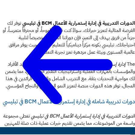
الدورات التدريبية في إدارة إستمرارية الأعمال BCM في تبليسي
توفر لك
الفرصة المثالية لتعزيز خبراتك. سواءً كنت قائداً طموحاً، أو محترفاً متمرساً، أو
جزءاً من فريق يهدف إلى التميز، فإن دوراتنا المصممة خصيصاً لتلبية
احتياجاتك. تبليسي بكونه مركزاً ديناميكياً للتعليم المهني، حيث يوفر مرافق
عالمية المستوى وبيئة عمل مزدهرة تعزز تجربة التعلم.
The
إدارة إستمرارية الأعمال BCM دورات في تبليسي
تركز على تزويد الأفراد
والمؤسسات بالمهارات العملية واستراتيجيات التفكير المستقبلي، مما يضمن
لك مواجهة التحديات بثقة. مع التدريب الشامل والمدربين الرائدين في هذا
المجال، توفر هذه الدورات منصة لتعزيز النمو الشخصي والنجاح المؤسسي.
دورات تدريبية شامله في إدارة إستمرارية الأعمال BCM في تبليسي
الدورات التدريبية في إدارة إستمرارية الأعمال BCM في تبليسي
تغطي مجموعة
واسعة من الموضوعات، مما يضمن تقديم خبرات عملية ذات صلة للمهنيين
في جميع المجالات. تركز هذه الدورات التدريبية على مجالات أساسية مثل