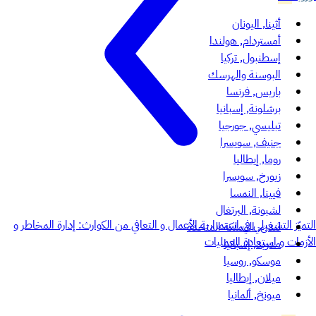
أثينا, اليونان
أمستردام, هولندا
إسطنبول, تركيا
البوسنة والهرسك
باريس, فرنسا
برشلونة, إسبانيا
تبليسي, جورجيا
جنيف, سويسرا
روما, إيطاليا
زيورخ, سويسرا
فيينا, النمسا
لشبونة, البرتغال
التميّز التشغيلي في استمرارية الأعمال و التعافي من الكوارث: إدارة المخاطر و
لندن, المملكة المتحدة
الأزمات و استعادة العمليات
مدريد, إسبانيا
موسكو, روسيا
ميلان, إيطاليا
ميونخ, ألمانيا