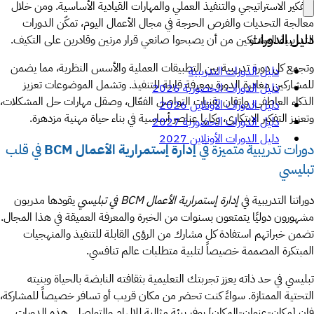
التفكير الاستراتيجي والتنفيذ العملي والمهارات القيادية الأساسية. ومن خلال
معالجة التحديات والفرص الحرجة في مجال الأعمال اليوم، تمكّن الدورات
دليل الدورات
التدريبية المشاركين من أن يصبحوا صانعي قرار مرنين وقادرين على التكيف.
وتجمع كل دورة تدريبية بين التطبيقات العملية والأسس النظرية، مما يضمن
دليل الدورات التدريبية
للمشاركين مغادرة الدورة بمعرفة قابلة للتنفيذ. وتشمل الموضوعات تعزيز
دليل الدورات الحضورية 2026
الذكاء العاطفي، وإتقان تقنيات التواصل الفعّال، وصقل مهارات حل المشكلات،
دليل الدورات الأونلاين 2026
وتعزيز التفكير الابتكاري، وكلها عناصر أساسية في بناء حياة مهنية مزدهرة.
دليل الدورات الحضورية 2027
دليل الدورات الأونلاين 2027
دورات تدريبية متميزة في
إدارة إستمرارية الأعمال BCM
في قلب
تبليسي
دوراتنا التدريبية في
إدارة إستمرارية الأعمال BCM في تبليسي
يقودها مدربون
مشهورون دوليًا يتمتعون بسنوات من الخبرة والمعرفة العميقة في هذا المجال.
تضمن خبراتهم استفادة كل مشارك من الرؤى القابلة للتنفيذ والمنهجيات
المبتكرة المصممة خصيصاً لتلبية متطلبات عالم تنافسي.
تبليسي في حد ذاته يعزز تجربتك التعليمية بثقافته النابضة بالحياة وبنيته
التحتية الممتازة. سواءً كنت تحضر من مكان قريب أو تسافر خصيصاً للمشاركة،
فإن [مكان-عنوان-المكان] يوفر بيئة مثالية للإلهام والتواصل. هذه الدورات