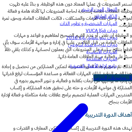
تستمر المشروعات في عملها المعتاد دون هذه الوظيفة. و بناءً عليه ظهرت
التحوّل المرن الرشيق
وظيفة العلاقات العامة إستجابة لحاجة المشروعات لها كأداة هامة و فعالة
الذكاء العاطفي
لمواجهة و حل تلك الأزمات والمشكلات ، فكانت العلاقات العامة، وبحق، ثمرة
المهارات الشخصية و تطوير الذات
للأزمات
.
دورات فوكا VUCA
و الحقيقة إن نقص أو عدم الفهم الصحيح لمفاهيم و قواعد و مهارات
دورات نحو تحقيق رؤية 2030
العلاقات العامة من قبل القائمين عليها في إدارة و مواجهة الأزمات، سوف يأتي
دورات تدريبية لمدة أسبوعين
قطعاً بنتائج سلبية على المشروعات التي يعملون لحسابها، و كذلك يلقي ظلاً
المهارات الأساسية
سيئاً على فعالية مهنة العلاقات العامة ذاتها.
المهارات المتقدمة
برامج إدارة الأعمال المصغرة
لذلك تمّ تصميم هذه الدورة التدريبية لتمكين المشاركين من تحصيل و إجادة
هذا الفهم الدقيق لتلك المهارات الفعالة، و مساعدة المؤسسات لرفع قدراتها
كل موضوعات التدريب
في إدارة ما يواجهها من أزمات بكفاءة و فعالية، و تنوير الجمهور بدوره في
المشاركة في مواجهة الأزمات، و حثه على تحقيق هذه المشاركة، و إكساب
المتدربين المهارات العملية لتصميم برامج علاقات عامة متكاملة و فعالة لإدارة
الأزمات بنجاح
.
أهداف الدورة التدريبية
تهدف هذه الدورة التدريبية إلى إكساب المشاركين المعارف و القدرات و