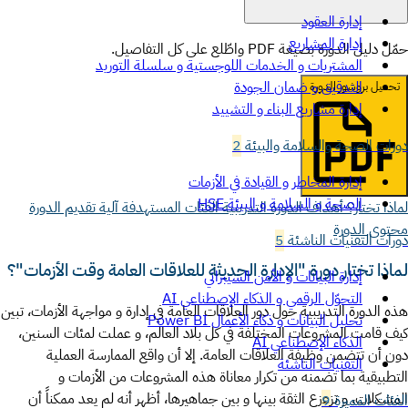
إدارة العقود
إدارة المشاريع
حمّل دليل الدورة بصيغة PDF واطّلع على كل التفاصيل.
المشتريات و الخدمات اللوجستية و سلسلة التوريد
التدقيق و ضمان الجودة
تحميل بروشور الدورة
إدارة مشاريع البناء و التشييد
دورات الصحة والسلامة والبيئة
2
إدارة المخاطر و القيادة في الأزمات
الصحة و السلامة و البيئة HSE
لماذا تختار؟
أهداف الدورة التدريبية
الفئات المستهدفة
آلية تقديم الدورة
محتوى الدورة
دورات التقنيات الناشئة
5
لماذا تختار دورة "الإدارة الحديثة للعلاقات العامة وقت الأزمات"؟
إدارة البيانات و الأمن السيبراني
التحوّل الرقمي و الذكاء الإصطناعي AI
هذه الدورة التدريبية حول دور العلاقات العامة في إدارة و مواجهة الأزمات، تبين
تحليل البيانات و ذكاء الأعمال Power BI
كيف قامت المشروعات المختلفة في كل بلاد العالم، و عملت لمئات السنين،
الذكاء الإصطناعي AI
دون أن تتضمن وظيفة العلاقات العامة. إلا أن واقع الممارسة العملية
التقنيات الناشئة
التطبيقية بما تضمنه من تكرار معاناة هذه المشروعات من الأزمات و
المشكلات، و تزعزع الثقة بينها و بين جماهيرها، أظهر أنه لم يعد ممكناً أن
الفئات المميزة
9