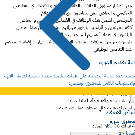
مدراء و كبار مسؤولي العلاقات العامة و الإعلام و الإتصال في القطاعين
الحكومي و الخاص ممن يتعاملون مع وسائل الإعلام
المرشحون لشغل هذه الوظائف في القطاعين الحكومي و الخاص
كافة المهتمين و الراغبين بتطوير مهاراتهم الشخصية في هذا المجال
الراغبون في إعداد أنفسهم للترشح لهذه الوظائف
دارسو و خريجو العلاقات العامة و الإعلام لإكتساب مهارات إضافية تميزهم
عند التنافس الوظيفي
آلية تقديم الدورة
تعتمد هذه الدورة التدريبية على تقنيات تعليمية حديثة ومثبتة لضمان الفهم
والاستيعاب الكامل للمحتوى، وتشمل
:
تمارين عملية وأنشطة جماعية
دراسات حالة واقعية وأمثلة تطبيقية
اختبارات تقييم ذاتي وخطط عمل شخصية
أماكن الانعقاد
محتوى الدورة
4 قارات 36 مكان انعقاد
أوروبا
17