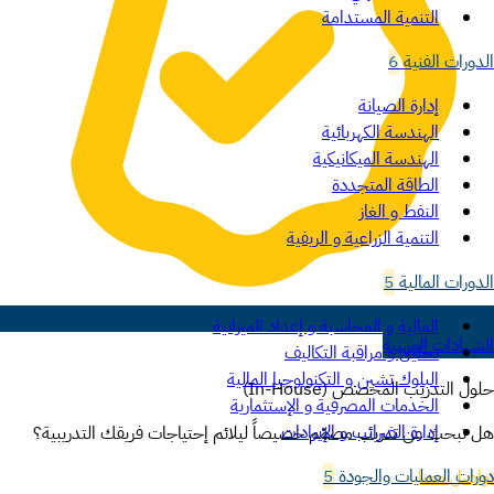
التنمية المستدامة
الدورات الفنية
6
إدارة الصيانة
الهندسة الكهربائية
الهندسة الميكانيكية
الطاقة المتجددة
النفط و الغاز
التنمية الزراعية و الريفية
الدورات المالية
5
المالية و المحاسبة و إعداد الميزانية
الشهادات المهنية
تحليل و مراقبة التكاليف
البلوك تشين و التكنولوجيا المالية
حلول التدريب المخصص (In-House)
الخدمات المصرفية و الإستثمارية
إدارة الضرائب و الإيرادات
هل تبحث عن تدريب مصمّم خصيصاً ليلائم إحتياجات فريقك التدريبية؟
دورات العمليات والجودة
5
تواصل معنا