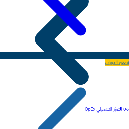
تصفح الدورات
06
التميّز التشغيلي OpEx