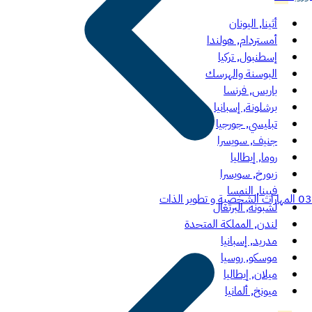
أثينا, اليونان
أمستردام, هولندا
إسطنبول, تركيا
البوسنة والهرسك
باريس, فرنسا
برشلونة, إسبانيا
تبليسي, جورجيا
جنيف, سويسرا
روما, إيطاليا
زيورخ, سويسرا
فيينا, النمسا
03
المهارات الشخصية و تطوير الذات
لشبونة, البرتغال
لندن, المملكة المتحدة
مدريد, إسبانيا
موسكو, روسيا
ميلان, إيطاليا
ميونخ, ألمانيا